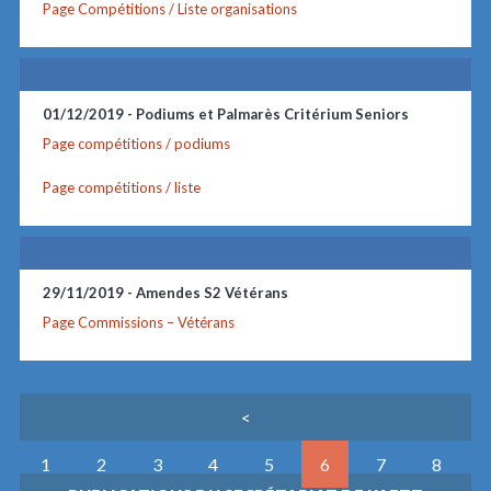
Page Compétitions / Liste organisations
01/12/2019 -
Podiums et Palmarès Critérium Seniors
Page compétitions / podiums
Page compétitions / liste
29/11/2019 -
Amendes S2 Vétérans
Page Commissions – Vétérans
<
1
2
3
4
5
6
7
8