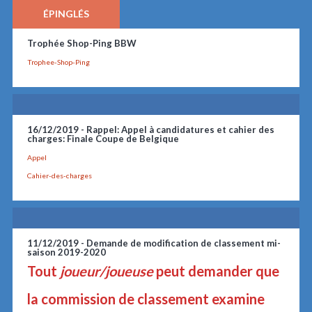
ÉPINGLÉS
Trophée Shop-Ping BBW
Trophee-Shop-Ping
16/12/2019 -
Rappel: Appel à candidatures et cahier des
charges: Finale Coupe de Belgique
Appel
Cahier-des-charges
11/12/2019 -
Demande de modification de classement mi-
saison 2019-2020
Tout
joueur/joueuse
peut demander que
la commission de classement examine