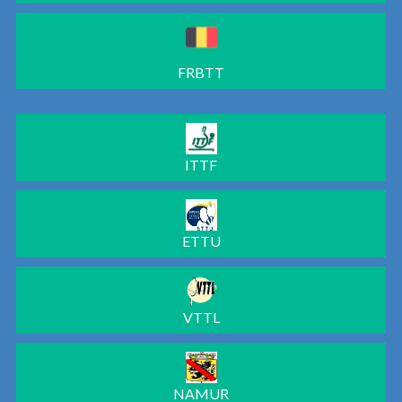
FRBTT
ITTF
ETTU
VTTL
NAMUR