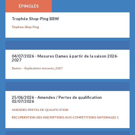
ÉPINGLÉS
Trophée Shop-Ping BBW
Trophee-Shop-Ping
04/07/2026 -
Mesures Dames à partir de la saison 2026-
2027
Dames – Explications mesures_2627
25/06/2026 -
Amendes / Pertes de qualification
02/07/2026
AMENDES-PERTES-DE-QUALIFICATION
RECUPERATION-DES-INSCRIPTIONS-AUX-COMPETITIONS-NATIONALES-1