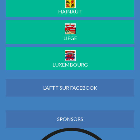
HAINAUT
LIÈGE
LUXEMBOURG
L’AFTT SUR FACEBOOK
SPONSORS