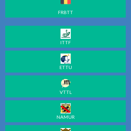
FRBTT
ITTF
ETTU
VTTL
NAMUR