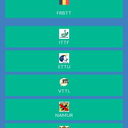
FRBTT
ITTF
ETTU
VTTL
NAMUR