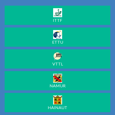
ITTF
ETTU
VTTL
NAMUR
HAINAUT