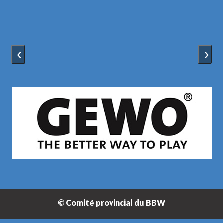
‹
›
© Comité provincial du BBW